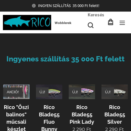
INGYEN SZÁLLÍTÁS 35 000 Ft felett!
Keresés
Wobblerek
Ingyenes szállítás 35 000 Ft felett
AKCIÓ!
ÚJ!
ÚJ!
ÚJ!
Rico "Őszi
Rico
Rico
Rico
balinos"
Blade55
Blade55
Blade55
műcsali
Fluo
Pink Lady
Silver
készlet
Bunny
2 290
Ft
2 290
Ft