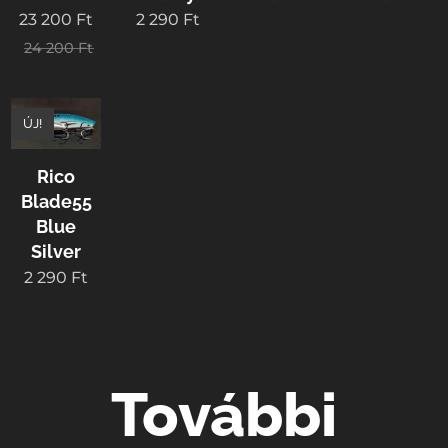
23 200
Ft
2 290
Ft
24 200
Ft
ÚJ!
Rico
Blade55
Blue
Silver
2 290
Ft
További