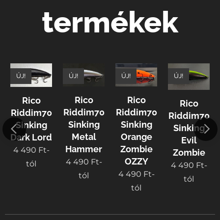
termékek
ÚJ!
ÚJ!
ÚJ!
ÚJ!
Rico
Rico
Rico
Rico
Riddim70
Riddim70
Riddim70
Riddim70
Sinking
Sinking
Sinking
Sinking
Metal
Orange
Dark Lord
Evil
Hammer
Zombie
4 490
Ft
-
Zombie
OZZY
4 490
Ft
-
tól
4 490
Ft
-
4 490
Ft
-
tól
tól
tól