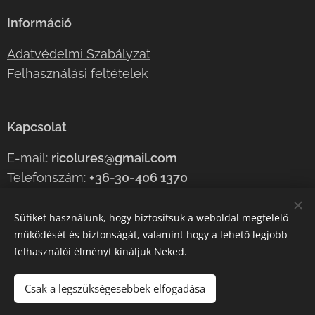
Információ
Adatvédelmi Szabályzat
Felhasználási feltételek
Kapcsolat
E-mail:
ricolures@gmail.com
Telefonszám:
+36-30-406 1370
Sütiket használunk, hogy biztosítsuk a weboldal megfelelő
működését és biztonságát, valamint hogy a lehető legjobb
Az oldalt a
Webnode
működteti
Sütik
felhasználói élményt kínáljuk Neked.
Nyelvek
Csak a legszükségesebbek elfogadása
Magyar
English