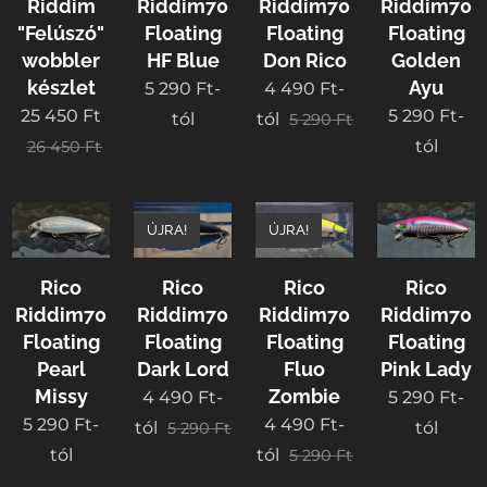
Riddim
Riddim70
Riddim70
Riddim70
"Felúszó"
Floating
Floating
Floating
wobbler
HF Blue
Don Rico
Golden
készlet
Ayu
5 290
Ft
-
4 490
Ft
-
25 450
Ft
5 290
Ft
-
tól
tól
5 290
Ft
tól
26 450
Ft
ÚJRA!
ÚJRA!
Rico
Rico
Rico
Rico
Riddim70
Riddim70
Riddim70
Riddim70
Floating
Floating
Floating
Floating
Pearl
Dark Lord
Fluo
Pink Lady
Missy
Zombie
4 490
Ft
-
5 290
Ft
-
5 290
Ft
-
4 490
Ft
-
tól
tól
5 290
Ft
tól
tól
5 290
Ft