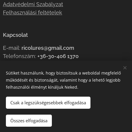
Adatvédelmi Szabályzat
Felhasználási feltételek
Kapcsolat
E-mail:
ricolures@gmail.com
Telefonszám:
+36-30-406 1370
Sütiket használunk, hogy biztosítsuk a weboldal megfelelő
működését és biztonságát, valamint hogy a lehető legjobb
Az oldalt a
Webnode
működteti
Sütik
felhasználói élményt kínáljuk Neked.
Nyelvek
Csak a legszükségesebbek elfogadása
Magyar
English
Pénznem
Összes elfogadása
HUF Ft
EUR €