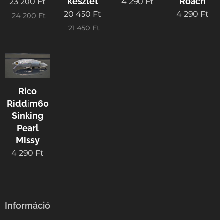
készlet
Roach
23 200
Ft
4 290
Ft
20 450
Ft
4 290
Ft
24 200
Ft
21 450
Ft
Rico
Riddim60
Sinking
Pearl
Missy
4 290
Ft
Információ