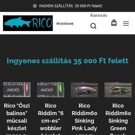
INGYEN SZÁLLÍTÁS 35 000 Ft felett!
Keresés
Wobblerek
Ingyenes szállítás 35 000 Ft felett
AKCIÓ!
AKCIÓ!
Rico "Őszi
Rico
Rico
Rico
balinos"
Riddim "6
Riddim60
Riddim60
műcsali
cm-es"
Sinking
Sinking
készlet
wobbler
Pink Lady
Green