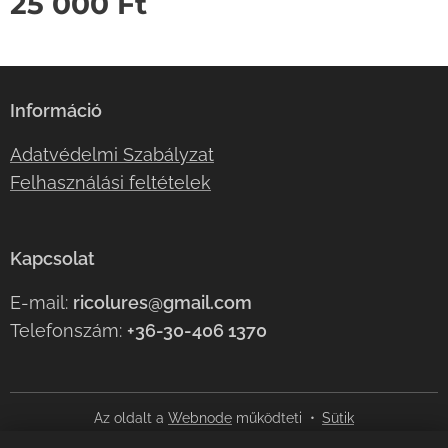
25 000
Ft
Információ
Adatvédelmi Szabályzat
Felhasználási feltételek
Kapcsolat
E-mail:
ricolures@gmail.com
Telefonszám:
+36-30-406 1370
Az oldalt a
Webnode
működteti
Sütik