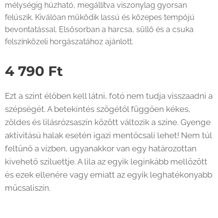
mélységig húzható, megállítva viszonylag gyorsan
felúszik. Kiválóan működik lassú és közepes tempójú
bevontatással. Elsősorban a harcsa, süllő és a csuka
felszínközeli horgászatához ajánlott.
4 790
Ft
Ezt a színt élőben kell látni, fotó nem tudja visszaadni a
szépségét. A betekintés szögétől függően kékes,
zöldes és lilásrózsaszín között változik a színe. Gyenge
aktivitású halak esetén igazi mentőcsali lehet! Nem túl
feltűnő a vízben, ugyanakkor van egy határozottan
kivehető sziluettje. A lila az egyik leginkább mellőzött
és ezek ellenére vagy emiatt az egyik leghatékonyabb
műcsaliszín.