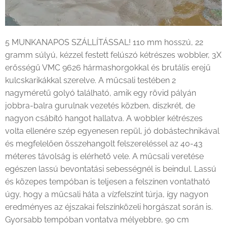
5 MUNKANAPOS SZÁLLÍTÁSSAL! 110 mm hosszú, 22
gramm súlyú, kézzel festett felúszó kétrészes wobbler, 3X
erősségű VMC 9626 hármashorgokkal és brutális erejű
kulcskarikákkal szerelve. A műcsali testében 2
nagyméretű golyó található, amik egy rövid pályán
jobbra-balra gurulnak vezetés közben, diszkrét, de
nagyon csábító hangot hallatva. A wobbler kétrészes
volta ellenére szép egyenesen repül, jó dobástechnikával
és megfelelően összehangolt felszereléssel az 40-43
méteres távolság is elérhető vele. A műcsali veretése
egészen lassú bevontatási sebességnél is beindul. Lassú
és közepes tempóban is teljesen a felszínen vontatható
úgy, hogy a műcsali háta a vízfelszínt túrja, így nagyon
eredményes az éjszakai felszínközeli horgászat során is.
Gyorsabb tempóban vontatva mélyebbre, 90 cm