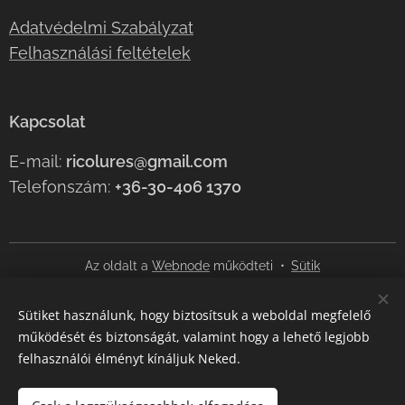
Adatvédelmi Szabályzat
Felhasználási feltételek
Kapcsolat
E-mail:
ricolures@gmail.com
Telefonszám:
+36-30-406 1370
Az oldalt a
Webnode
működteti
Sütik
Nyelvek
Sütiket használunk, hogy biztosítsuk a weboldal megfelelő
Magyar
English
működését és biztonságát, valamint hogy a lehető legjobb
felhasználói élményt kínáljuk Neked.
Pénznem
HUF Ft
EUR €