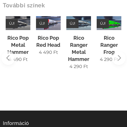
További színek
ÚJ!
ÚJ!
ÚJ!
ÚJ!
Rico Pop
Rico Pop
Rico
Rico
Metal
Red Head
Ranger
Ranger
Hammer
Metal
Frog
4 490
Ft
Hammer
4 490
Ft
4 290
Ft
4 290
Ft
Információ