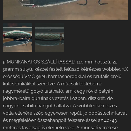
5 MUNKANAPOS SZÁLLÍTÁSSAL! 110 mm hosszú, 22
gramm súlyú, kézzel festett felúszó kétrészes wobbler, 3X
erősségű VMC 9626 hármashorgokkal és brutális erejű
kulcskarikákkal szerelve. A műcsali testében 2
nagyméretű golyó található, amik egy rövid pályán
jobbra-balra gurulnak vezetés közben, diszkrét, de
nagyon csábító hangot hallatva. A wobbler kétrészes
volta ellenére szép egyenesen repül, jó dobástechnikával
és megfelelően összehangolt felszereléssel az 40-43
méteres távolság is elérhető vele. A műcsali veretése