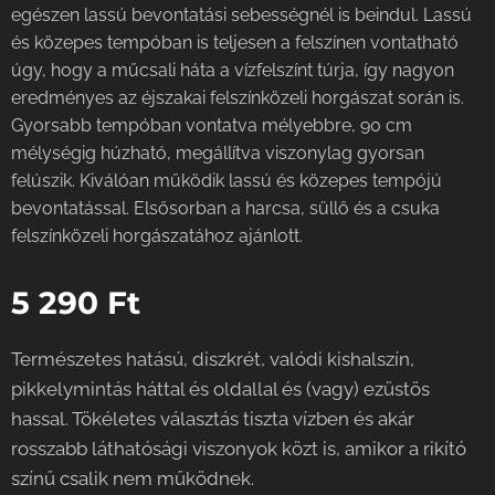
egészen lassú bevontatási sebességnél is beindul. Lassú
és közepes tempóban is teljesen a felszínen vontatható
úgy, hogy a műcsali háta a vízfelszínt túrja, így nagyon
eredményes az éjszakai felszínközeli horgászat során is.
Gyorsabb tempóban vontatva mélyebbre, 90 cm
mélységig húzható, megállítva viszonylag gyorsan
felúszik. Kiválóan működik lassú és közepes tempójú
bevontatással. Elsősorban a harcsa, süllő és a csuka
felszínközeli horgászatához ajánlott.
5 290
Ft
Természetes hatású, diszkrét, valódi kishalszín,
pikkelymintás háttal és oldallal és (vagy) ezüstös
hassal. Tökéletes választás tiszta vízben és akár
rosszabb láthatósági viszonyok közt is, amikor a rikító
színű csalik nem működnek.