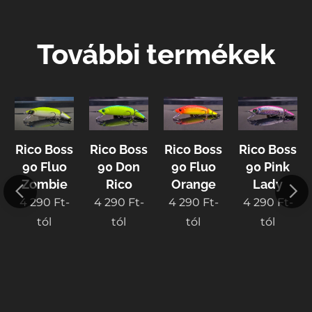
További termékek
Rico Boss
Rico Boss
Rico Boss
Rico Boss
90 Fluo
90 Don
90 Fluo
90 Pink
Zombie
Rico
Orange
Lady
4 290
Ft
-
4 290
Ft
-
4 290
Ft
-
4 290
Ft
-
tól
tól
tól
tól