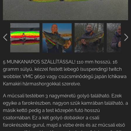
5 MUNKANAPOS SZÁLLÍTÁSSAL! 110 mm hosszú, 16
gramm súlyú, kézzel festett lebegő (suspending) twitch
wobbler, VMC 9650 vagy csúcsminődégű japán Ichikawa
Kamakiri hármashorgokkal szerelve.
A műcsali testében 3 nagyméretű golyó található. Ezek
egyike a farokrészben, nagyon szűk kamrában található, a
másik kettő pedig a test közepén futó hosszú
csatornában. Ez a két golyó dobáskor a csali
farokrészébe gurul, majd a vízbe érés és az műcsali első