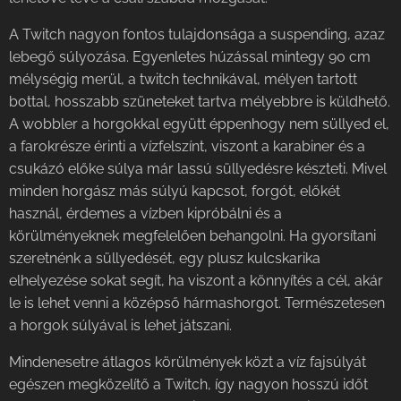
A Twitch nagyon fontos tulajdonsága a suspending, azaz
lebegő súlyozása. Egyenletes húzással mintegy 90 cm
mélységig merül, a twitch technikával, mélyen tartott
bottal, hosszabb szüneteket tartva mélyebbre is küldhető.
A wobbler a horgokkal együtt éppenhogy nem süllyed el,
a farokrésze érinti a vízfelszínt, viszont a karabiner és a
csukázó előke súlya már lassú süllyedésre készteti. Mivel
minden horgász más súlyú kapcsot, forgót, előkét
használ, érdemes a vízben kipróbálni és a
körülményeknek megfelelően behangolni. Ha gyorsítani
szeretnénk a süllyedését, egy plusz kulcskarika
elhelyezése sokat segít, ha viszont a könnyítés a cél, akár
le is lehet venni a középső hármashorgot. Természetesen
a horgok súlyával is lehet játszani.
Mindenesetre átlagos körülmények közt a víz fajsúlyát
egészen megközelítő a Twitch, így nagyon hosszú időt