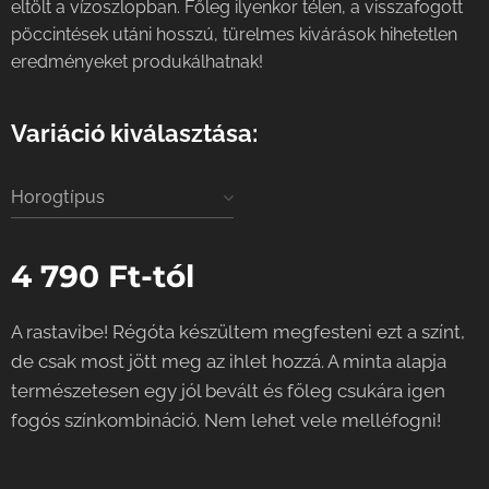
eltölt a vízoszlopban. Főleg ilyenkor télen, a visszafogott
pöccintések utáni hosszú, türelmes kivárások hihetetlen
eredményeket produkálhatnak!
Variáció kiválasztása:
Horogtípus
4 790
Ft
-tól
A rastavibe! Régóta készültem megfesteni ezt a színt,
de csak most jött meg az ihlet hozzá. A minta alapja
természetesen egy jól bevált és főleg csukára igen
fogós színkombináció. Nem lehet vele melléfogni!