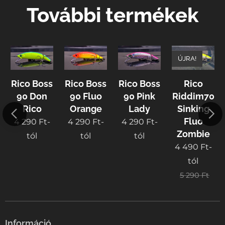
További termékek
ÚJRA!
Rico Boss
Rico Boss
Rico Boss
Rico
90 Don
90 Fluo
90 Pink
Riddim70
Rico
Orange
Lady
Sinking
Fluo
4 290
Ft
-
4 290
Ft
-
4 290
Ft
-
Zombie
tól
tól
tól
4 490
Ft
-
tól
5 290
Ft
Információ