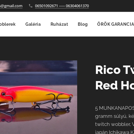
es@gmail.com
06501092671 ----- 06304061370
blerek
Galéria
Ruházat
Blog
ÖRÖK GARANCIA
Rico T
Red H
5 MUNKANAPOS S
gramm súlyú, ké
twitch wobbler
japán Ichikawa 