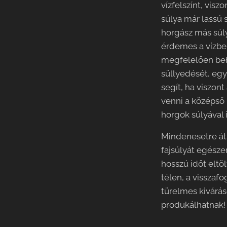
vízfelszínt, visz
súlya már lassú 
horgász más súly
érdemes a vízbe
megfelelően beh
süllyedését, egy
segít, ha viszont 
venni a középső
horgok súlyával i
Mindenesetre át
fajsúlyát egésze
hosszú időt eltöl
télen, a visszaf
türelmes kivárá
produkálhatnak!