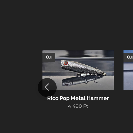
ÚJ!
ÚJ!
loating 120
Rico Pop Metal Hammer
Head
4 490
Ft
0
Ft