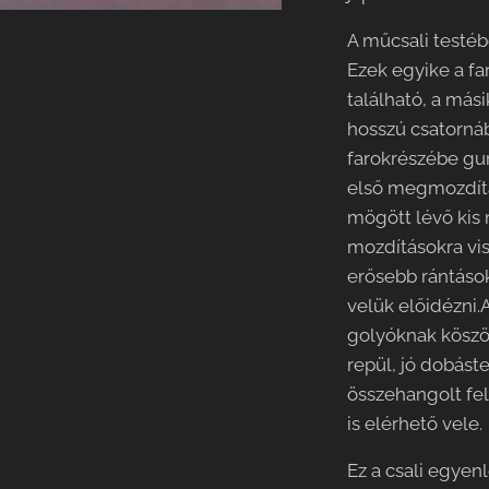
A műcsali testéb
Ezek egyike a f
található, a más
hosszú csatornáb
farokrészébe gur
első megmozdítás
mögött lévő kis
mozdításokra vis
erősebb rántáso
velük előidézni.
golyóknak köszö
repül, jó dobás
összehangolt fel
is elérhető vele.
Ez a csali egye