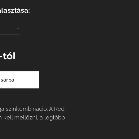
álasztása:
-tól
sárba
ga színkombináció. A Red
kell mellőzni, a legtöbb