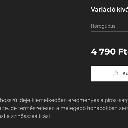
Variáció kiv
Horogtípus
4 790
Ft
Ko
n hosszú ideje kiemelkedően eredményes a piros-sár
hlette, de természetesen a melegebb hónapokban sem 
t a színösszeállítást.