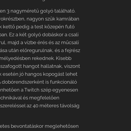
en 3 nagyméretű golyó található.
arokrészben, nagyon szűk kamrában
ik kettő pedig a test közepén futó
an. Ez a két golyó dobáskor a csali
ul, majd a vízbe érés és az műcsali
a után előregurulnak, és a fejrész
 mélyedésben rekednek. Kisebb
szafogott hangot hallatnak, viszont
k esetén jó hangos kopogást lehet
A dobórendszerként is funkcionáló
nhetően a Twitch szép egyenesen
technikával és megfelelően
szereléssel az 40 méteres távolság
nletes bevontatáskor meglehetősen