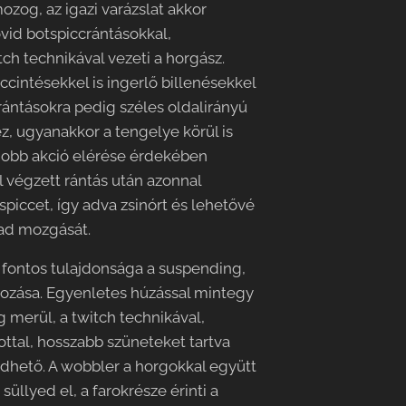
ozog, az igazi varázslat akkor
övid botspiccrántásokkal,
ch technikával vezeti a horgász.
cintésekkel is ingerlő billenésekkel
rántásokra pedig széles oldalirányú
z, ugyanakkor a tengelye körül is
gjobb akció elérése érdekében
 végzett rántás után azonnal
spiccet, így adva zsinórt és lehetővé
bad mozgását.
 fontos tulajdonsága a suspending,
yozása. Egyenletes húzással mintegy
merül, a twitch technikával,
ottal, hosszabb szüneteket tartva
dhető. A wobbler a horgokkal együtt
llyed el, a farokrésze érinti a