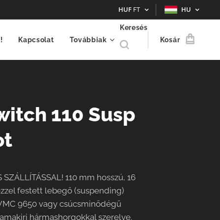
HUF
FT
HU
Keresés
!
Kapcsolat
Továbbiak
Kosár
witch 110 Susp
ot
ZÁLLÍTÁSSAL! 110 mm hosszú, 16
zzel festett lebegő (suspending)
, VMC 9650 vagy csúcsminődégű
Kamakiri hármashorgokkal szerelve.