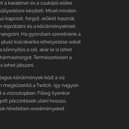
ont a karabiner és a csukázó előke
süllyedésre készteti. Mivel minden
ú kapcsot, forgót, előkét használ,
n kipróbálni és a körülményeknek
angolni. Ha gyorsítani szeretnénk a
 plusz kulcskarika elhelyezése sokat
a könnyítés a cél, akár le is lehet
 hármashorgot. Természetesen a
s lehet játszani.
lagos körülmények közt a víz
n megközelítő a Twitch, így nagyon
t a vízoszlopban. Főleg ilyenkor
ogott pöccintések utáni hosszú,
sok hihetetlen eredményeket