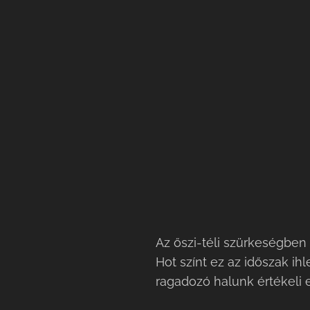
Az őszi-téli szürkeségbe
Hot színt ez az időszak i
ragadozó halunk értékeli ez