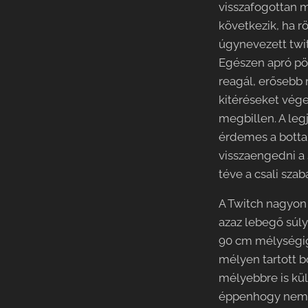
visszafogottan m
következik, ha r
úgynevezett twit
Egészen apró pöc
reagál, erősebb 
kitéréseket vége
megbillen. A le
érdemes a bottal
visszaengedni a 
téve a csali sza
A Twitch nagyon
azaz lebegő súl
90 cm mélységig 
mélyen tartott b
mélyebbre is kül
éppenhogy nem sü