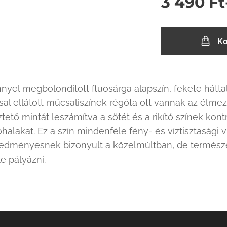
3 490
Ft
Ko
yel megbolondított fluosárga alapszín, fekete háttal 
al ellátott műcsaliszínek régóta ott vannak az élme
ető mintát leszámítva a sötét és a rikító színek kontr
lóhalakat. Ez a szín mindenféle fény- és víztisztasági 
eredményesnek bizonyult a közelmúltban, de termész
e pályázni.