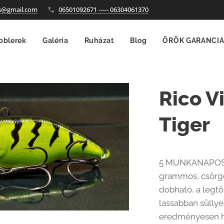
es@gmail.com
06501092671 ----- 06304061370
blerek
Galéria
Ruházat
Blog
ÖRÖK GARANCIA
Rico V
Tiger
5 MUNKANAPOS 
grammos, csörgő 
dobható, a legtö
lassabban süllye
eredményesen ha