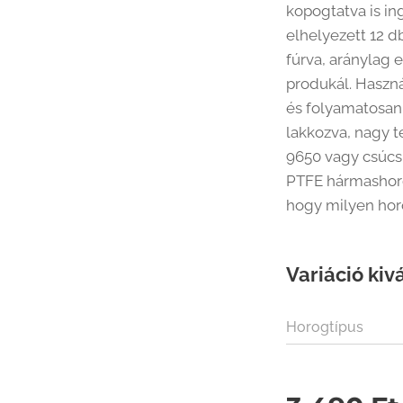
kopogtatva is i
elhelyezett 12 d
fúrva, aránylag
produkál. Haszn
és folyamatosan 
lakkozva, nagy t
9650 vagy csúcs
PTFE hármashorgo
hogy milyen horo
Variáció kiv
Horogtípus