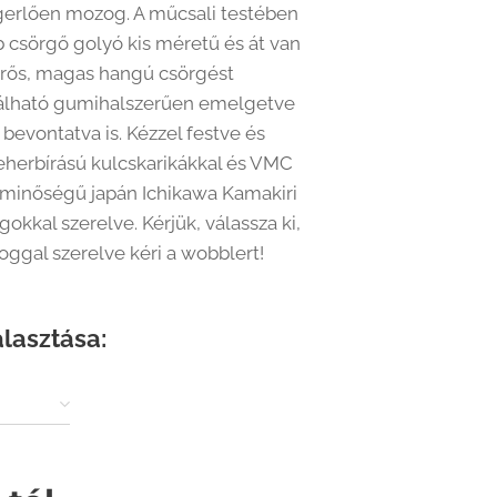
ngerlően mozog. A műcsali testében
b csörgő golyó kis méretű és át van
 erős, magas hangú csörgést
álható gumihalszerűen emelgetve
bevontatva is. Kézzel festve és
eherbírású kulcskarikákkal és VMC
minőségű japán Ichikawa Kamakiri
kkal szerelve. Kérjük, válassza ki,
ggal szerelve kéri a wobblert!
álasztása: