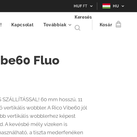
HUF
FT
HU
Keresés
!
Kapcsolat
Továbbiak
Kosár
ibe60 Fluo
SZÁLLÍTÁSSAL! 60 mm hosszú, 11
vertikális wobbler. A Rico Vibe60 jól
bb vertikális wobblerhez képest
d. A kevésbé mély vizeken is
sználható, a tiszta mederfenéken