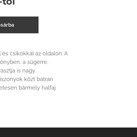
-tól
sárba
és csíkokkal az oldalon. A
zőnyben, a sügérre,
asztja is nagy
viszonyok közt bátran
etesen bármely halfaj