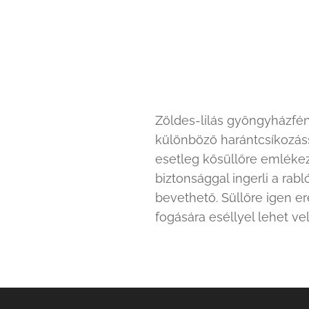
Zöldes-lilás gyöngyházfénn
különböző harántcsíkozáss
esetleg kősüllőre emlékezt
biztonsággal ingerli a rab
bevethető. Süllőre igen 
fogására eséllyel lehet vel