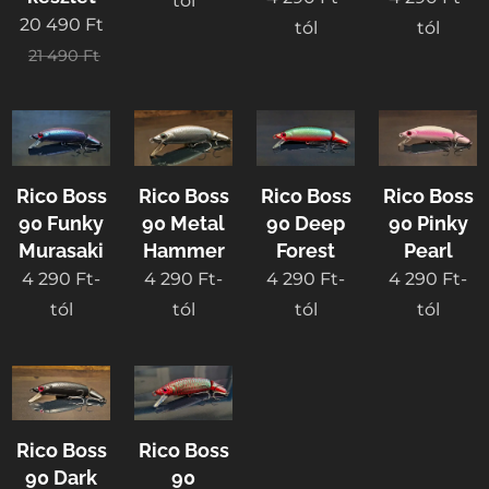
tól
20 490
Ft
tól
tól
21 490
Ft
Rico Boss
Rico Boss
Rico Boss
Rico Boss
90 Funky
90 Metal
90 Deep
90 Pinky
Murasaki
Hammer
Forest
Pearl
4 290
Ft
-
4 290
Ft
-
4 290
Ft
-
4 290
Ft
-
tól
tól
tól
tól
Rico Boss
Rico Boss
90 Dark
90