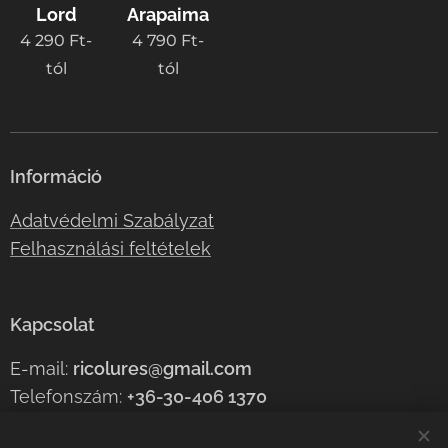
Lord
Arapaima
4 290
Ft
-
4 790
Ft
-
tól
tól
Információ
Adatvédelmi Szabályzat
Felhasználási feltételek
Kapcsolat
E-mail:
ricolures@gmail.com
Telefonszám:
+36-30-406 1370