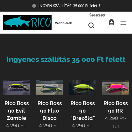
INGYEN SZÁLLÍTÁS 35 000 Ft felett!
Keresés
Wobblerek
Ingyenes szállítás 35 000 Ft felett
Rico Boss
Rico Boss
Rico Boss
Rico Boss
90 Evil
90 Fluo
90
90 RR
Zombie
Disco
"Drezöld"
4 290
Ft
-
4 290
Ft
-
4 290
Ft
-
4 290
Ft
-
tól