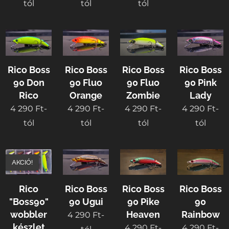
tól
tól
tól
Rico Boss
Rico Boss
Rico Boss
Rico Boss
90 Don
90 Fluo
90 Fluo
90 Pink
Rico
Orange
Zombie
Lady
4 290
Ft
-
4 290
Ft
-
4 290
Ft
-
4 290
Ft
-
tól
tól
tól
tól
AKCIÓ!
Rico
Rico Boss
Rico Boss
Rico Boss
"Boss90"
90 Ugui
90 Pike
90
wobbler
Heaven
Rainbow
4 290
Ft
-
készlet
4 290
Ft
-
4 290
Ft
-